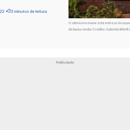
022
2 minutos de leitura
O otimismo maior está entre as incorp
de baixa renda/ Crédito: Gabriela Biló/
Publicidade