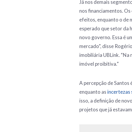
Já nos demais segmento
nos financiamentos. Os 
efeitos, enquanto o de 
esperado que setor da 
novo governo. Essa é u
mercado”, disse Rogéri
imobiliária UBLink. “Na 
imóvel proibitiva.”
A percepção de Santos é
enquanto as
incertezas
isso, a definição de nov
projetos que já estavam