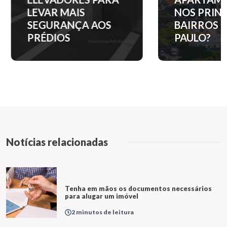
NOS PRINCIPAIS
DE LU
BAIRROS DE SÃO
HOME
PAULO?
TOM J
Notícias relacionadas
Tenha em mãos os documentos necessários
para alugar um imóvel
2 minutos de leitura