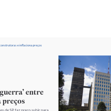
construtoras e inflaciona preços
‘guerra’ entre
a preços
es de SP faz preço subir para