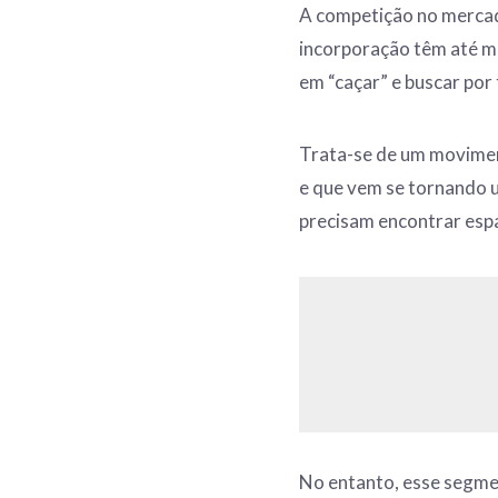
A competição no mercado
incorporação têm até m
em “caçar” e buscar por
Trata-se de um movimen
e que vem se tornando u
precisam encontrar espa
No entanto, esse segmen