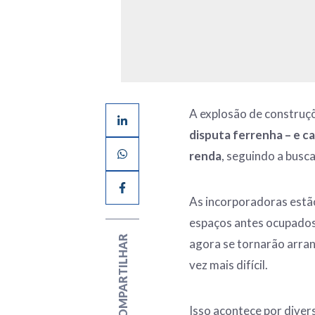
A explosão de construç
disputa ferrenha – e c
renda
, seguindo a busc
As incorporadoras estã
espaços antes ocupados 
COMPARTILHAR
agora se tornarão arran
vez mais difícil.
Isso acontece por diver