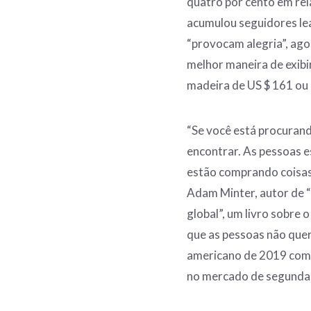
quatro por cento em re
acumulou seguidores lea
“provocam alegria”, ago
melhor maneira de exib
madeira de US $ 161 ou
“Se você está procuran
encontrar. As pessoas e
estão comprando coisa
Adam Minter, autor de 
global”, um livro sobre 
que as pessoas não que
americano de 2019 com
no mercado de segunda