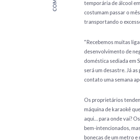
temporária de álcool em
costumam passar o mês 
transportando o excesso
“Recebemos muitas ligaç
desenvolvimento de neg
doméstica sediada em S
será um desastre. Já a
contato uma semana após
Os proprietários tende
máquina de karaokê que 
aqui… para onde vai? Os
bem-intencionados, mas
bonecas de um metro e 