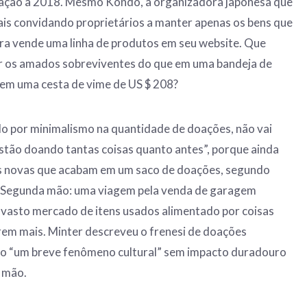
lação a 2018. Mesmo Kondo, a organizadora japonesa que
is convidando proprietários a manter apenas os bens que
ra vende uma linha de produtos em seu website. Que
ir os amados sobreviventes do que em uma bandeja de
 em uma cesta de vime de US $ 208?
do por minimalismo na quantidade de doações, não vai
stão doando tantas coisas quanto antes”, porque ainda
s novas que acabam em um saco de doações, segundo
“Segunda mão: uma viagem pela venda de garagem
o vasto mercado de itens usados ​​alimentado por coisas
rem mais. Minter descreveu o frenesi de doações
o “um breve fenômeno cultural” sem impacto duradouro
 mão.