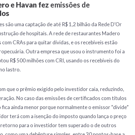
ro e Havan fez
emissões de
los
s são uma captação de até R$ 1,2 bilhão da Rede D’Or
strução de hospitais. A rede de restaurantes Madero
 com CRAs para quitar dívidas, e os recebíveis estão
ropecuária. Outra empresa que usou o instrumento foi a
ptou R$ 500 milhões com CRI, usando os recebíveis do
mo lastro.
om que o prêmio exigido pelo investidor caia, reduzindo,
eração. No caso das emissões de certificados com títulos
o fica ainda menor porque normalmente o emissor “divide”
idor terá com a isenção do imposto quando lança o preço
o retorno para o investidor tem superado o de outros
do, como uma debênture simples, entre 30 pontos-base a