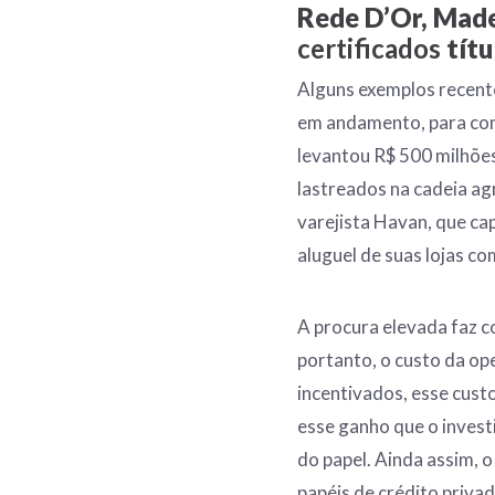
Rede D’Or, Made
certificados
títu
Alguns exemplos recente
em andamento, para con
levantou R$ 500 milhões
lastreados na cadeia ag
varejista Havan, que ca
aluguel de suas lojas co
A procura elevada faz c
portanto, o custo da op
incentivados, esse cust
esse ganho que o invest
do papel. Ainda assim, 
papéis de crédito priva