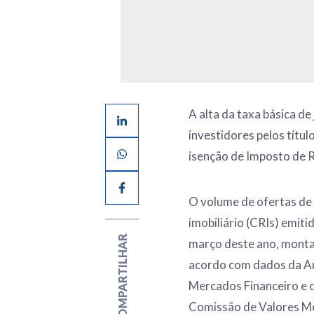
A alta da taxa básica de
investidores pelos títul
isenção de Imposto de 
O volume de ofertas de 
imobiliário (CRIs) emit
COMPARTILHAR
março deste ano, monta
acordo com dados da An
Mercados Financeiro e d
Comissão de Valores Mo