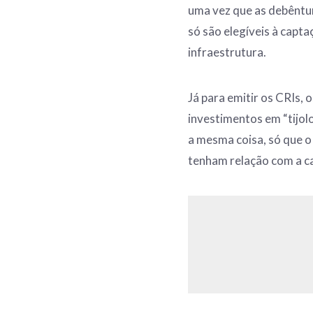
uma vez que as debêntur
só são elegíveis à capt
infraestrutura.
Já para emitir os CRIs,
investimentos em “tijolo
a mesma coisa, só que o
tenham relação com a c