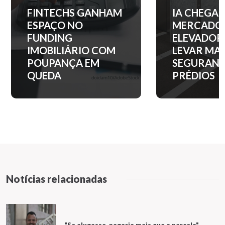
IA CHEGA AO
QUANTO C
MERCADO DE
ENTRADA 
ELEVADORES PARA
APARTAM
LEVAR MAIS
NOS PRINC
SEGURANÇA AOS
BAIRROS D
PRÉDIOS
PAULO?
Notícias relacionadas