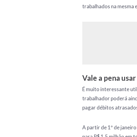
trabalhados na mesma em
Vale a pena usa
É muito interessante uti
trabalhador poderá ainda
pagar débitos atrasado
A partir de 1º de janeir
para R$ 1,5 milhão em 