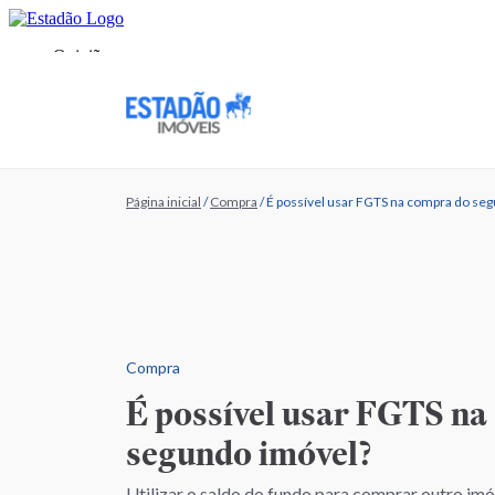
Página inicial
/
Compra
/
É possível usar FGTS na compra do se
Compra
É possível usar FGTS na
segundo imóvel?
Utilizar o saldo do fundo para comprar outro im