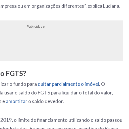
presa ou em organizações diferentes”, explica Luciana.
Publicidade
r o FGTS?
lizar o fundo para
quitar parcialmente o imóvel
. O
 usar o saldo do FGTS para liquidar o total do valor,
s e
amortizar
o saldo devedor.
o 2019, o limite de financiamento utilizando o saldo passou
todos Estados. Bancos contam com o incentivo do Banco