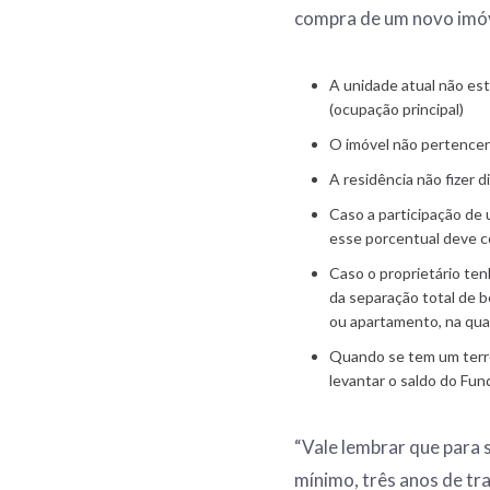
compra de um novo imóv
A unidade atual não est
(ocupação principal)
O imóvel não pertence
A residência não fizer 
Caso a participação de 
esse porcentual deve c
Caso o proprietário ten
da separação total de b
ou apartamento, na qual
Quando se tem um terre
levantar o saldo do Fun
“Vale lembrar que para 
mínimo, três anos de t