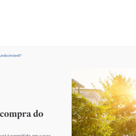
gundo imóvel?
 compra do
óvel é permitido em casos