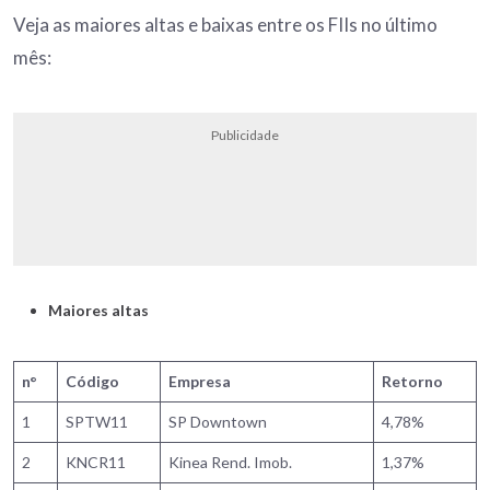
Veja as maiores altas e baixas entre os FIIs no último
mês:
Publicidade
Maiores altas
n°
Código
Empresa
Retorno
1
SPTW11
SP Downtown
4,78%
2
KNCR11
Kinea Rend. Imob.
1,37%