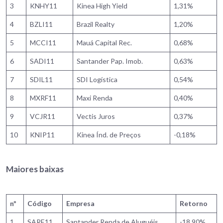
3
KNHY11
Kinea High Yield
1,31%
4
BZLI11
Brazil Realty
1,20%
5
MCCI11
Mauá Capital Rec.
0,68%
6
SADI11
Santander Pap. Imob.
0,63%
7
SDIL11
SDI Logística
0,54%
8
MXRF11
Maxi Renda
0,40%
9
VCJR11
Vectis Juros
0,37%
10
KNIP11
Kinea Índ. de Preços
-0,18%
Maiores baixas
nº
Código
Empresa
Retorno
1
SARE11
Santander Renda de Aluguéis
-18,90%