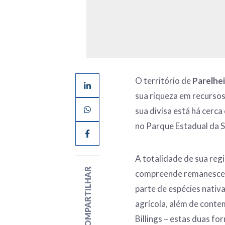
O território de
Parelhe
sua riqueza em recursos 
sua divisa está há cerca
no Parque Estadual da S
A totalidade de sua reg
COMPARTILHAR
compreende remanescen
parte de espécies nativ
agrícola, além de contem
Billings – estas duas f