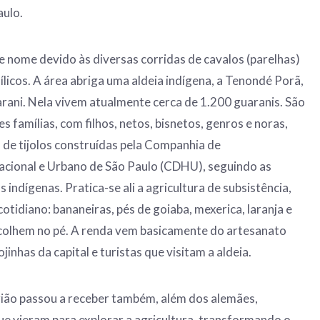
aulo.
e nome devido às diversas corridas de cavalos (parelhas)
licos. A área abriga uma aldeia indígena, a Tenondé Porã,
ani. Nela vivem atualmente cerca de 1.200 guaranis. São
 famílias, com filhos, netos, bisnetos, genros e noras,
de tijolos construídas pela Companhia de
cional e Urbano de São Paulo (CDHU), seguindo as
 indígenas. Pratica-se ali a agricultura de subsistência,
otidiano: bananeiras, pés de goiaba, mexerica, laranja e
 colhem no pé. A renda vem basicamente do artesanato
jinhas da capital e turistas que visitam a aldeia.
gião passou a receber também, além dos alemães,
ue vieram para explorar a agricultura, transformando o