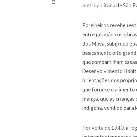
metropolitana de São P
Parelheiros recebeu est
entre germânicos e brasí
dos Mbya, subgrupo guar
basicamente oito grandes
que compartilham casas 
Desenvolvimento Habita
orientações dos próprios
que fornece o alimento c
manga, que as crianças
indígena, vendido para lo
Por volta de 1940, a re
imigrantes japoneses, q