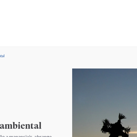
tal
 ambiental
ção a mananciais, abrange