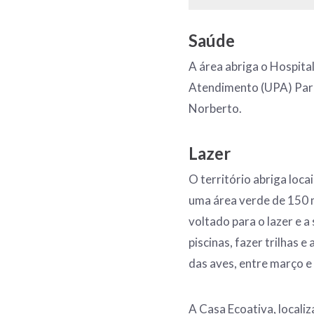
Saúde
A área abriga o Hospita
Atendimento (UPA) Pare
Norberto.
Lazer
O território abriga loca
uma área verde de 150 mi
voltado para o lazer e a 
piscinas, fazer trilhas e
das aves, entre março e
A Casa Ecoativa, locali