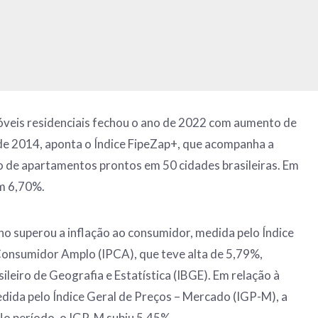
óveis residenciais fechou o ano de 2022 com aumento de
de 2014, aponta o Índice FipeZap+, que acompanha a
o de apartamentos prontos em 50 cidades brasileiras. Em
am 6,70%.
no superou a inflação ao consumidor, medida pelo Índice
Consumidor Amplo (IPCA), que teve alta de 5,79%,
ileiro de Geografia e Estatística (IBGE). Em relação à
medida pelo Índice Geral de Preços – Mercado (IGP-M), a
No período, o IGP-M subiu 5,45%.