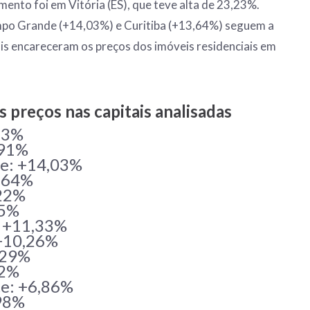
mento foi em Vitória (ES), que teve alta de 23,23%.
po Grande (+14,03%) e Curitiba (+13,64%) seguem a
mais encareceram os preços dos imóveis residenciais em
s preços nas capitais analisadas
,23%
,91%
e: +14,03%
3,64%
,22%
35%
: +11,33%
 +10,26%
,29%
32%
te: +6,86%
,98%