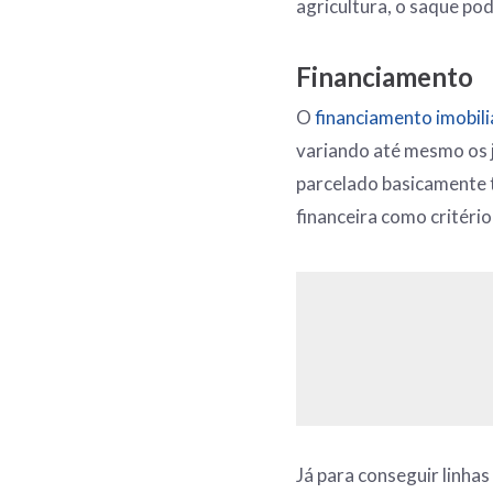
agricultura, o saque po
Financiamento
O
financiamento imobili
variando até mesmo os 
parcelado basicamente t
financeira como critéri
Já para conseguir linhas