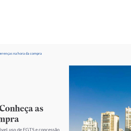
ferenças na hora da compra
 Conheça as
ompra
óvel, uso de FGTS e concessão