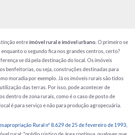
stinção entre
imóvel rural e imóvel urbano
. O primeiro se
e, enquanto o segundo fica nos grandes centros, certo?
ferença se dá pela destinação do local. Os imóveis
s benfeitorias, ou seja, construções destinadas para
omo moradia por exemplo. Já os imóveis rurais são tidos
tilização das terras. Por isso, pode acontecer de
os dentro de zona rurais, como é o caso de posto de
 local é para serviço e não para produção agropecuária.
esapropriação Rural nº 8.629 de 25 de fevereiro de 1993
,
óvel rural: “prédio rústico de área contínua, qualquer que