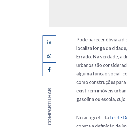
Pode parecer óbvia a di
localiza longe da cidad
Errado. Na verdade, a di
urbanos são considerado
alguma função social, c
como construções para u
existirem imóveis urban
COMPARTILHAR
gasolina ou escola, cujo
No artigo 4º da
Lei de D
consta a definição de im