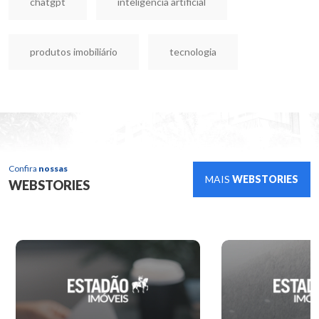
chatgpt
inteligência artificial
produtos imobiliário
tecnologia
Confira
nossas
MAIS
WEBSTORIES
WEBSTORIES