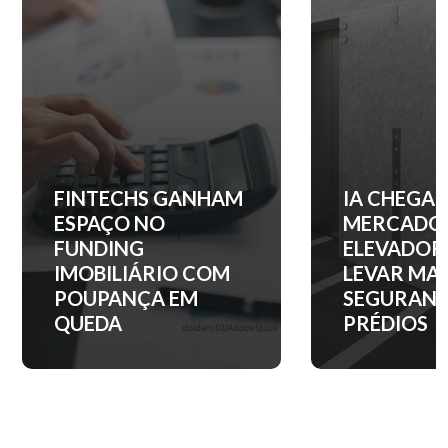
IA CHEGA AO
QUANTO C
MERCADO DE
ENTRADA 
ELEVADORES PARA
APARTAM
LEVAR MAIS
NOS PRINC
SEGURANÇA AOS
BAIRROS D
PRÉDIOS
PAULO?