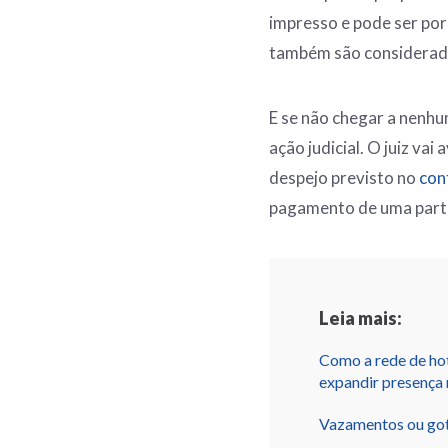
impresso e pode ser por
também são considerad
E se não chegar a nenhu
ação judicial. O juiz vai
despejo previsto no
cont
pagamento de uma parte 
Leia mais:
Como a rede de hot
expandir presença 
Vazamentos ou got