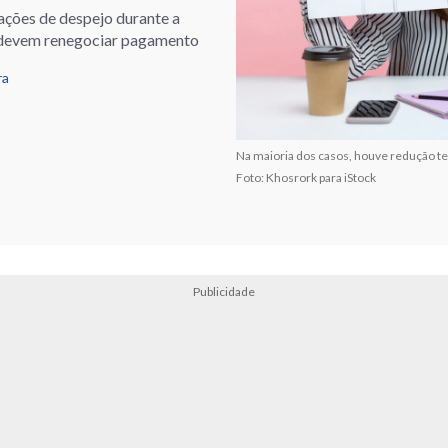
ações de despejo durante a
as devem renegociar pagamento
ra
Na maioria dos casos, houve redução t
Foto: Khosrork para iStock
Publicidade