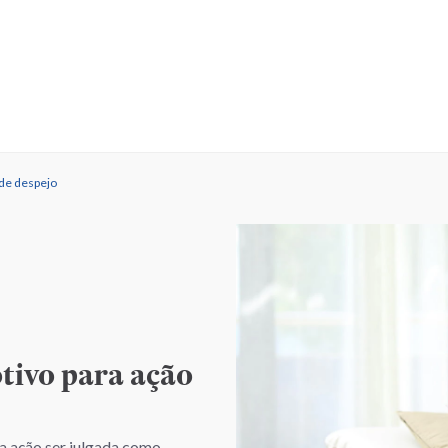
 de despejo
tivo para ação
 a ação ser julgada como