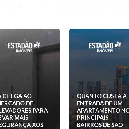
UANTO CUSTA A
EM CURITIBA,
NTRADA DE UM
INCORPORADORA
PARTAMENTO NOS
ANUNCIA PRÉDIO
RINCIPAIS
DE LUXO EM
AIRROS DE SÃO
HOMENAGEM A