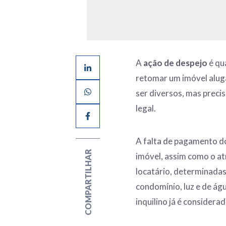
A
ação de despejo
é qu
retomar um imóvel aluga
ser diversos, mas preci
legal.
A falta de pagamento do
COMPARTILHAR
imóvel, assim como o at
locatário, determinadas
condomínio, luz e de águ
inquilino já é considera