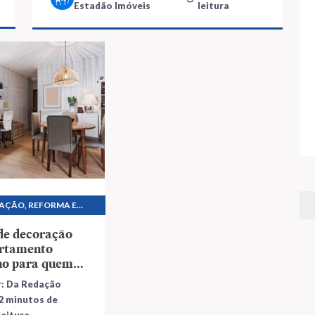
Estadão Imóveis
leitura
AÇÃO, REFORMA E
RUÇÃO
de decoração
artamento
no para quem
 mudar
r: Da Redação
2 minutos de