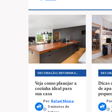
DECORAÇÃO, REFORMA E
DECOR
CONSTRUÇÃO
CONST
Veja como planejar a
Dicas 
cozinha ideal para
de ap
sua casa
peque
vai se
Por:
Rafael Moura
Po
3 minutos de