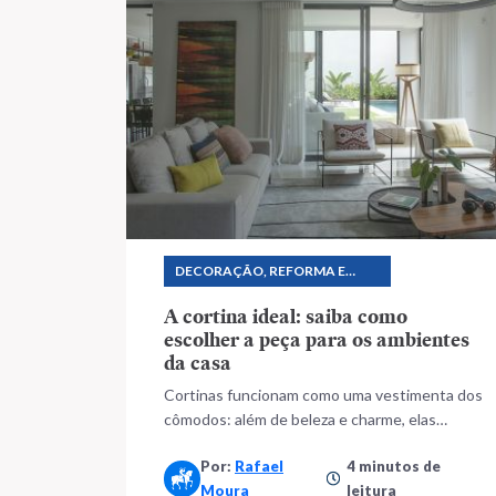
DECORAÇÃO, REFORMA E
CONSTRUÇÃO
A cortina ideal: saiba como
escolher a peça para os ambientes
da casa
Cortinas funcionam como uma vestimenta dos
cômodos: além de beleza e charme, elas
aumentam a privacidade e trazem conforto
Por:
Rafael
4 minutos de
térmico
Moura
leitura