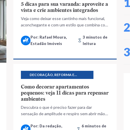
CONSTRUÇÃO
5 dicas para sua varanda: aproveite a
vista e crie ambientes integrados
Veja como deixar esse cantinho mais funcional,
aconchegante e com um estilo que combina com
a sua rotina
Por: Rafael Moura,
3 minutos de
Estadão Imóveis
leitura
DECORAÇÃO, REFORMA E
CONSTRUÇÃO
Como decorar apartamentos
pequenos: veja 11 dicas para repensar
ambientes
Descubra o que é preciso fazer para dar
sensação de amplitude e respiro sem abrir mão
da personalidade e bem-estar
Por: Da redação,
6 minutos de