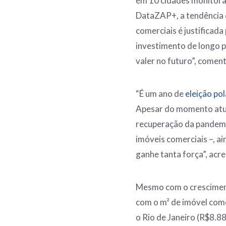
em 10 cidades monitorad
DataZAP+, a tendência 
comerciais é justificad
investimento de longo p
valer no futuro”, comen
“É um ano de
eleição po
Apesar do momento atual
recuperação da pandemia
imóveis comerciais –, ai
ganhe tanta força”, acre
Mesmo com o crescimen
com o m² de imóvel come
o Rio de Janeiro (R$8.8