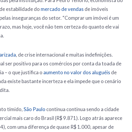
as pela instituição. Para Pedro Tenório, economista do
de estabilidade do
mercado de vendas
de imóveis
a pelas inseguranças do setor. “Comprar um imóvei é um
razo, mas hoje, você não tem certeza do quanto ele vai
ta.
larizada
, de crise internacional e muitas indefinições.
 ser positivo para os comércios por conta da toada de
 – o que justifica o
aumento no valor dos aluguéis
de
nda existe bastante incerteza e ela impede que o cenário
dita.
to tímido,
São Paulo
continua continua sendo a cidade
rcial mais caro do Brasil (R$ 9.871). Logo atrás aparece
84), com uma diferença de quase R$ 1.000, apesar de