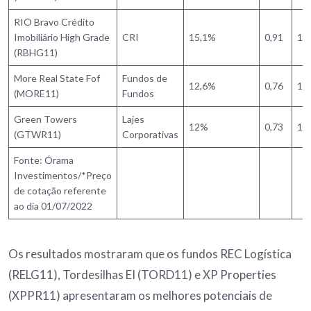
RIO Bravo Crédito
Imobiliário High Grade
CRI
15,1%
0,91
1,
(RBHG11)
More Real State Fof
Fundos de
12,6%
0,76
1,
(MORE11)
Fundos
Green Towers
Lajes
12%
0,73
1,
(GTWR11)
Corporativas
Fonte: Órama
Investimentos/*Preço
de cotação referente
ao dia 01/07/2022
Os resultados mostraram que os fundos REC Logística
(RELG11), Tordesilhas EI (TORD11) e XP Properties
(XPPR11) apresentaram os melhores potenciais de