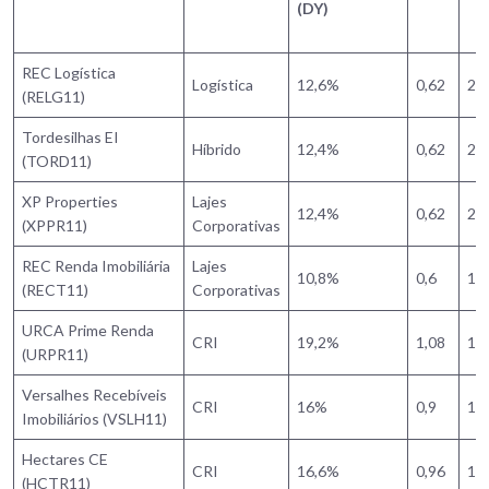
(DY)
REC Logística
Logística
12,6%
0,62
2,
(RELG11)
Tordesilhas EI
Híbrido
12,4%
0,62
2,
(TORD11)
XP Properties
Lajes
12,4%
0,62
2
(XPPR11)
Corporativas
REC Renda Imobiliária
Lajes
10,8%
0,6
1,
(RECT11)
Corporativas
URCA Prime Renda
CRI
19,2%
1,08
1,
(URPR11)
Versalhes Recebíveis
CRI
16%
0,9
1,
Imobiliários (VSLH11)
Hectares CE
CRI
16,6%
0,96
1,
(HCTR11)