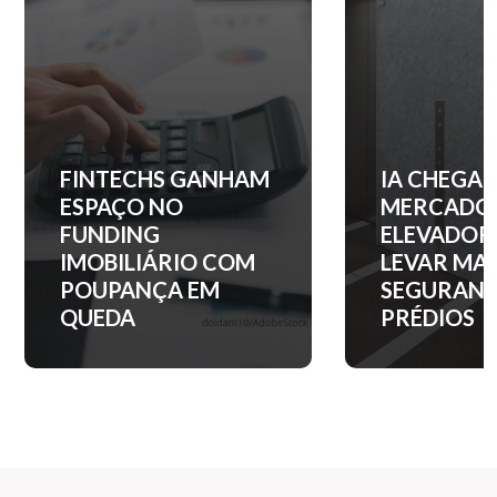
IA CHEGA AO
QUANTO C
MERCADO DE
ENTRADA 
ELEVADORES PARA
APARTAM
LEVAR MAIS
NOS PRINC
SEGURANÇA AOS
BAIRROS D
PRÉDIOS
PAULO?