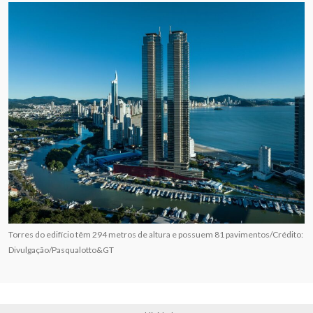
Torres do edifício têm 294 metros de altura e possuem 81 pavimentos/Crédito:
Divulgação/Pasqualotto&GT