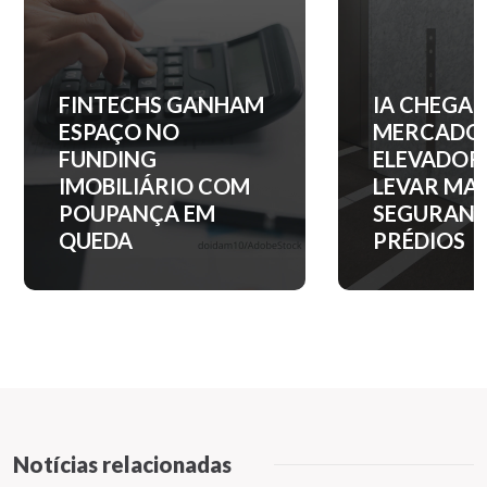
IA CHEGA AO
QUANTO C
MERCADO DE
ENTRADA 
ELEVADORES PARA
APARTAM
LEVAR MAIS
NOS PRINC
SEGURANÇA AOS
BAIRROS D
PRÉDIOS
PAULO?
Notícias relacionadas