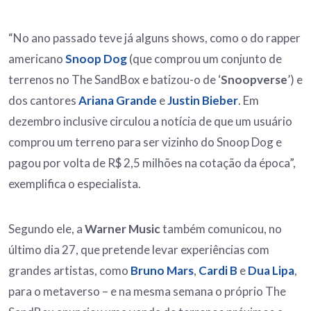
“No ano passado teve já alguns shows, como o do rapper
americano
Snoop Dog
(que comprou um conjunto de
terrenos no The SandBox e batizou-o de ‘
Snoopverse
’) e
dos cantores
Ariana Grande
e
Justin Bieber
. Em
dezembro inclusive circulou a notícia de que um usuário
comprou um terreno para ser vizinho do Snoop Dog e
pagou por volta de R$ 2,5 milhões na cotação da época”,
exemplifica o especialista.
Segundo ele, a
Warner Music
também comunicou, no
último dia 27, que pretende levar experiências com
grandes artistas, como
Bruno Mars
,
Cardi B
e
Dua Lipa
,
para o metaverso – e na mesma semana o próprio The