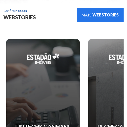
Confira
nossas
MAIS
WEBSTORIES
WEBSTORIES
IA CHEGA AO
QUANTO C