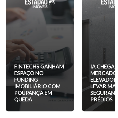
IA CHEGA AO
QUANTO C
MERCADO DE
ENTRADA 
ELEVADORES PARA
APARTAM
LEVAR MAIS
NOS PRINC
SEGURANÇA AOS
BAIRROS D
PRÉDIOS
PAULO?