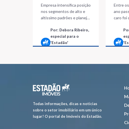
marcas parceiras
milhõ
Empresa intensifica posição
Entre o
nos segmentos de alto e
ano pas
altíssimo padrões e planeja
caro foi
novos lançamentos desse
dois pro
Por: Debora Ribeiro,
Po
tipo neste ano
do Ibira
especial para o
es
'Estadão'
'E
3 minutos de
leitura
H
Ma
Todas informações, dicas e notícias
De
sobre o setor imobiliário em um único
Pr
lugar! O portal de Imóveis do Estadão.
Ci