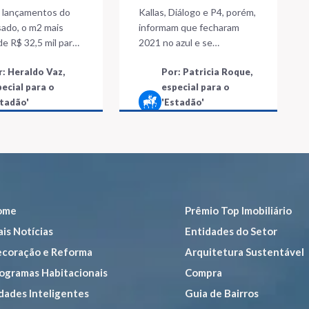
es
onda da covid e
s lançamentos do
Kallas, Diálogo e P4, porém,
aumento de custos
sado, o m2 mais
informam que fecharam
 de R$ 32,5 mil para
2021 no azul e se
jetos no entorno
consagraram com o
r: Heraldo Vaz,
Por: Patricia Roque,
puera
reconhecimento do Top
pecial para o
especial para o
Imobiliário
stadão'
'Estadão'
5 minutos de
5 minutos de
leitura
leitura
ome
Prêmio Top Imobiliário
is Notícias
Entidades do Setor
coração e Reforma
Arquitetura Sustentável
ogramas Habitacionais
Compra
dades Inteligentes
Guia de Bairros