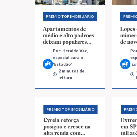
PRÊMIO TOP IMOBILIÁRIO
PRÊMIO
Apartamentos de
Lopes
médio e alto padrões
número
deixam populares
de nov
para trás
ano pa
Por: Heraldo Vaz,
Por
especial para o
esp
'Estadão'
'Es
2 minutos de
leitura
PRÊMIO TOP IMOBILIÁRIO
PRÊMI
Cyrela reforça
Extre
posição e cresce na
em SP 
alta renda com
mil at