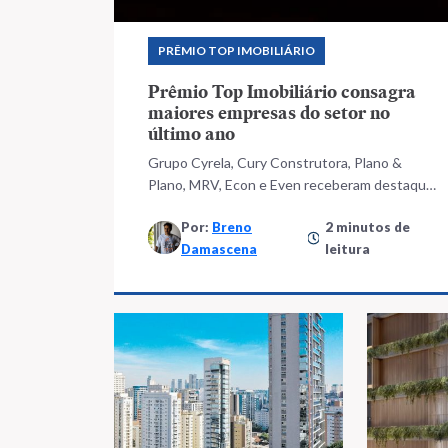
PRÊMIO TOP IMOBILIÁRIO
Prêmio Top Imobiliário consagra
maiores empresas do setor no
último ano
Grupo Cyrela, Cury Construtora, Plano &
Plano, MRV, Econ e Even receberam destaque
nas três categorias
Por:
Breno
2 minutos de
Damascena
leitura