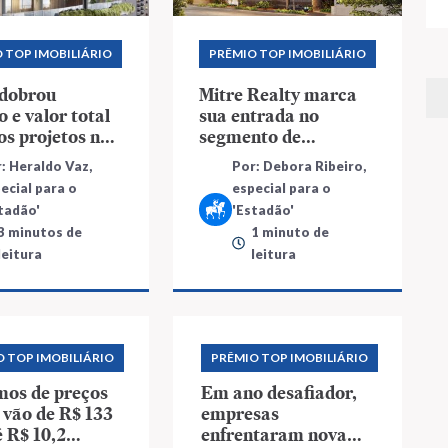
 TOP IMOBILIÁRIO
PRÊMIO TOP IMOBILIÁRIO
 dobrou
Mitre Realty marca
 e valor total
sua entrada no
os projetos no
segmento de
ssado
altíssimo padrão
: Heraldo Vaz,
Por: Debora Ribeiro,
ecial para o
especial para o
tadão'
'Estadão'
3 minutos de
1 minuto de
leitura
leitura
O TOP IMOBILIÁRIO
PRÊMIO TOP IMOBILIÁRIO
mos de preços
Em ano desafiador,
vão de R$ 133
empresas
é R$ 10,2
enfrentaram nova