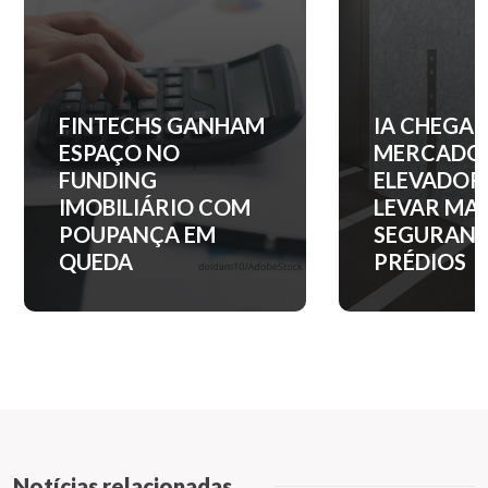
IA CHEGA AO
QUANTO C
MERCADO DE
ENTRADA 
ELEVADORES PARA
APARTAM
LEVAR MAIS
NOS PRINC
SEGURANÇA AOS
BAIRROS D
PRÉDIOS
PAULO?
Notícias relacionadas