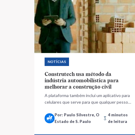
NOTÍCIAS
Construtech usa método da
indústria automobilística para
melhorar a construção civil
A plataforma também inclui um aplicativo para
celulares que serve para que qualquer pessoa
na obra possa incluir informações, como, por
Por: Paulo Silvestre, O
4 minutos
exemplo, um problema encontrado
Estado de S. Paulo
de leitura