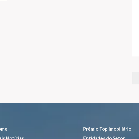
ome
Prêmio Top Imobiliário
is Notícias
Entidades do Setor