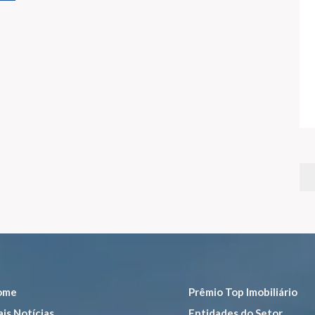
ome
Prêmio Top Imobiliário
is Notícias
Entidades do Setor