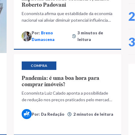
Roberto Padovani
Economista afirma que estabilidade da economia
nacional vai aliviar diminuir potencial influência
do País asiático
Por:
Breno
3 minutos de
Damascena
leitura
COMPRA
Pandemia: é uma boa hora para
comprar imóveis?
Economista Luiz Calado aponta a possibilidade
de redução nos preços praticados pelo mercado
imobiliário nos próximos meses
Por: Da Redação
2 minutos de leitura