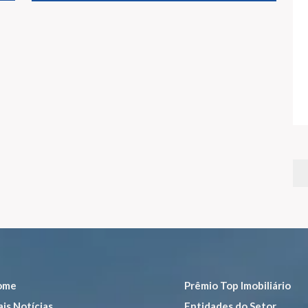
ome
Prêmio Top Imobiliário
is Notícias
Entidades do Setor