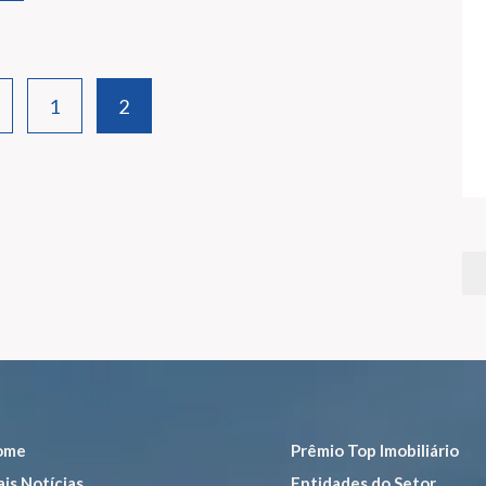
1
2
ome
Prêmio Top Imobiliário
is Notícias
Entidades do Setor