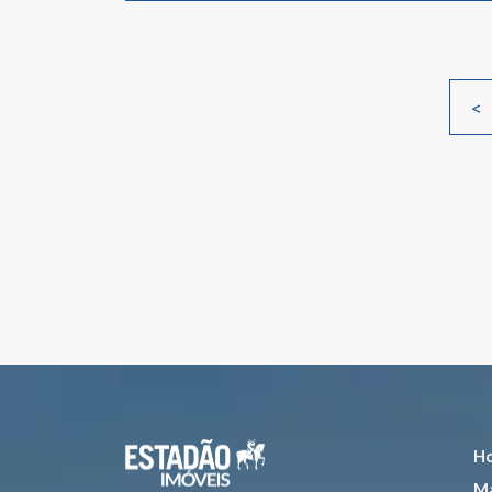
<
H
Ma