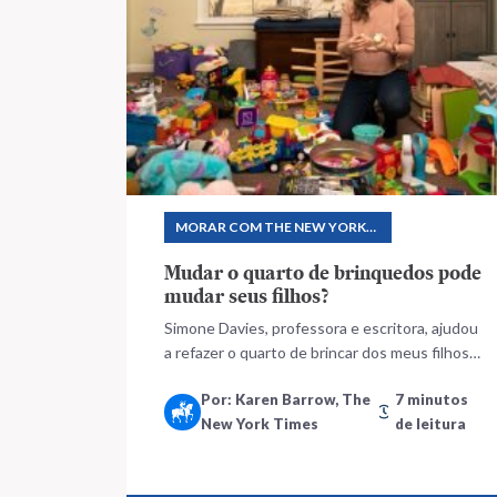
MORAR COM THE NEW YORK
TIMES
Mudar o quarto de brinquedos pode
mudar seus filhos?
Simone Davies, professora e escritora, ajudou
a refazer o quarto de brincar dos meus filhos
usando as bases da educação Montessouri,
Por: Karen Barrow, The
7 minutos
como criar uma noção de paz e inspirar
New York Times
de leitura
autonomia nas crianças