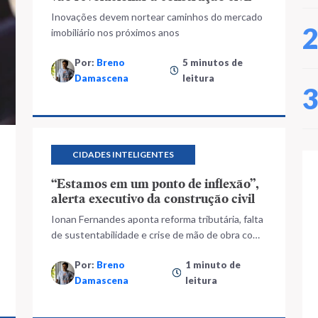
Inovações devem nortear caminhos do mercado
imobiliário nos próximos anos
Por:
Breno
5 minutos de
Damascena
leitura
CIDADES INTELIGENTES
“Estamos em um ponto de inflexão”,
alerta executivo da construção civil
Ionan Fernandes aponta reforma tributária, falta
de sustentabilidade e crise de mão de obra como
obstáculos que setor precisa resolver
Por:
Breno
1 minuto de
Damascena
leitura