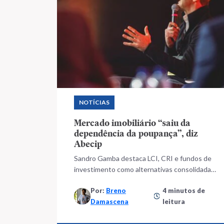
NOTÍCIAS
Mercado imobiliário “saiu da
dependência da poupança”, diz
Abecip
Sandro Gamba destaca LCI, CRI e fundos de
investimento como alternativas consolidadas
para o setor
Por:
Breno
4 minutos de
Damascena
leitura