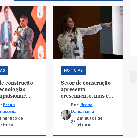
IAS
NOTÍCIAS
de construção
Setor de construção
tecnologias
apresenta
mpulsionar
crescimento, mas em
ões
velocidade reduzida
r:
Breno
Por:
Breno
mascena
Damascena
1 minuto de
2 minutos de
leitura
leitura