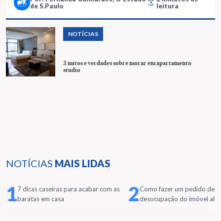
capital paulista
de S.Paulo
leitura
NOTÍCIAS
3 mitos e verdades sobre morar em apartamento
studio
NOTÍCIAS
MAIS LIDAS
1
2
7 dicas caseiras para acabar com as
Como fazer um pedido de
baratas em casa
desocupação do imóvel alu