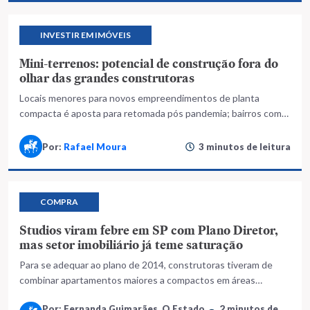
INVESTIR EM IMÓVEIS
Mini-terrenos: potencial de construção fora do
olhar das grandes construtoras
Locais menores para novos empreendimentos de planta
compacta é aposta para retomada pós pandemia; bairros com
infraestrutura de transporte são os preferidos do público
Por:
Rafael Moura
3 minutos de leitura
COMPRA
Studios viram febre em SP com Plano Diretor,
mas setor imobiliário já teme saturação
Para se adequar ao plano de 2014, construtoras tiveram de
combinar apartamentos maiores a compactos em áreas
próximas ao metrô; Imóveis de 20 a 30 m² ganham espaço na
Por: Fernanda Guimarães, O Estado
2 minutos de