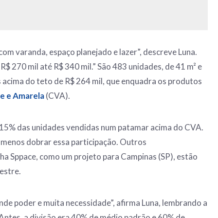
com varanda, espaço planejado e lazer”, descreve Luna.
R$ 270 mil até R$ 340 mil.” São 483 unidades, de 41 m² e
 acima do teto de R$ 264 mil, que enquadra os produtos
e e Amarela
(CVA).
 15% das unidades vendidas num patamar acima do CVA.
o menos dobrar essa participação. Outros
ha Sppace, como um projeto para Campinas (SP), estão
estre.
nde poder e muita necessidade”, afirma Luna, lembrando a
“Antes, a divisão era 40% de médio padrão e 60% de