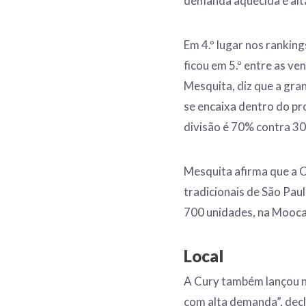
demanda aquecida e alt
Em 4.º lugar nos rankin
ficou em 5.º entre as v
Mesquita, diz que a gra
se encaixa dentro do pr
divisão é 70% contra 30
Mesquita afirma que a C
tradicionais de São Pau
700 unidades, na Mooca
Local
A Cury também lançou na
com alta demanda”, decl