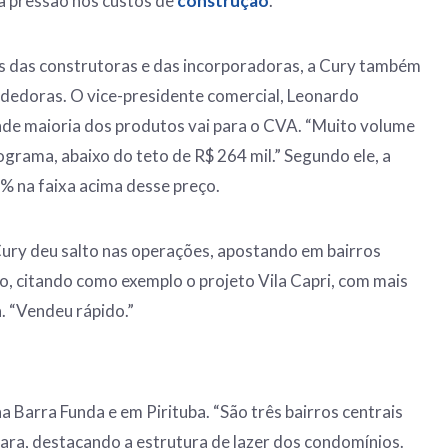
a pressão nos custos de
construção
.
gs das construtoras e das incorporadoras, a Cury também
endedoras. O vice-presidente comercial, Leonardo
nde maioria dos produtos vai para o CVA. “Muito volume
ograma, abaixo do teto de R$ 264 mil.” Segundo ele, a
% na faixa acima desse preço.
ury deu salto nas operações, apostando em bairros
lo, citando como exemplo o projeto Vila Capri, com mais
. “Vendeu rápido.”
 Barra Funda e em Pirituba. “São três bairros centrais
ara, destacando a estrutura de lazer dos condomínios.