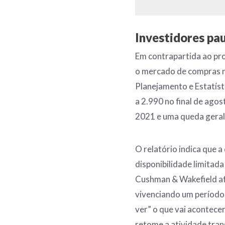
Investidores pa
Em contrapartida ao pro
o mercado de compras n
Planejamento e Estatíst
a 2.990 no final de ag
2021 e uma queda geral 
O relatório indica que a
disponibilidade limitada
Cushman & Wakefield af
vivenciando um período
ver” o que vai acontece
retome a atividade tran