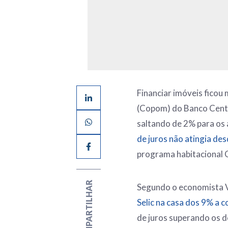
Financiar imóveis ficou
(Copom) do Banco Centra
saltando de 2% para os
de juros não atingia de
programa habitacional 
COMPARTILHAR
Segundo o economista Vi
Selic na casa dos 9% a c
de juros superando os d