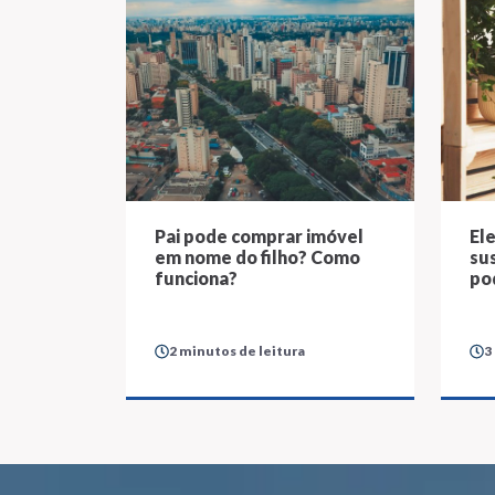
Pai pode comprar imóvel
El
em nome do filho? Como
su
funciona?
po
2 minutos de leitura
3