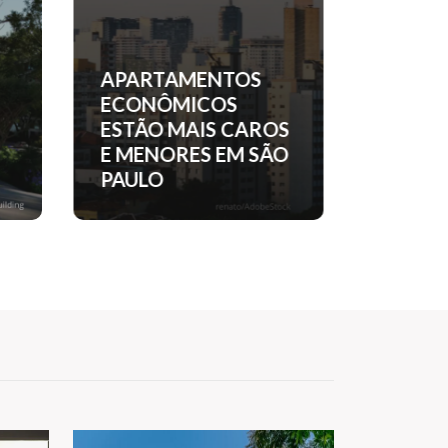
APARTAMENTOS
ENTEN
ECONÔMICOS
A MAN
ESTÃO MAIS CAROS
ABAND
E MENORES EM SÃO
HEBE 
PAULO
A LEIL