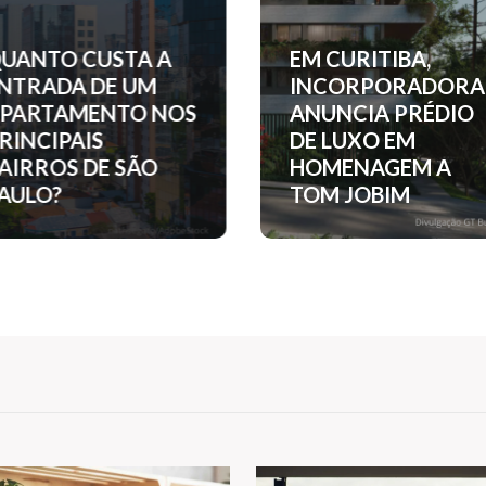
UANTO CUSTA A
EM CURITIBA,
NTRADA DE UM
INCORPORADORA
PARTAMENTO NOS
ANUNCIA PRÉDIO
RINCIPAIS
DE LUXO EM
AIRROS DE SÃO
HOMENAGEM A
AULO?
TOM JOBIM