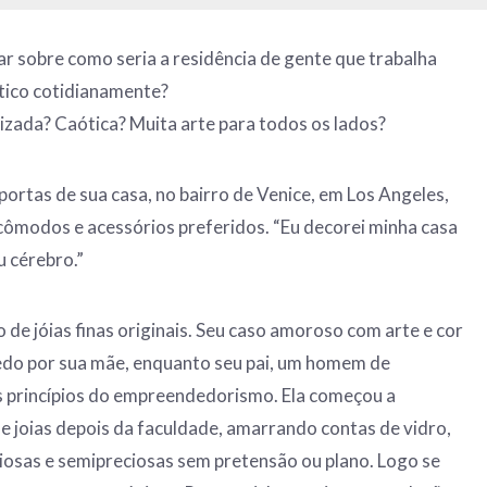
ar sobre como seria a residência de gente que trabalha
tico cotidianamente?
zada? Caótica? Muita arte para todos os lados?
 portas de sua casa, no bairro de Venice, em Los Angeles,
cômodos e acessórios preferidos. “Eu decorei minha casa
 cérebro.”
o de jóias finas originais. Seu caso amoroso com arte e cor
edo por sua mãe, enquanto seu pai, um homem de
s princípios do empreendedorismo. Ela começou a
e joias depois da faculdade, amarrando contas de vidro,
iosas e semipreciosas sem pretensão ou plano. Logo se