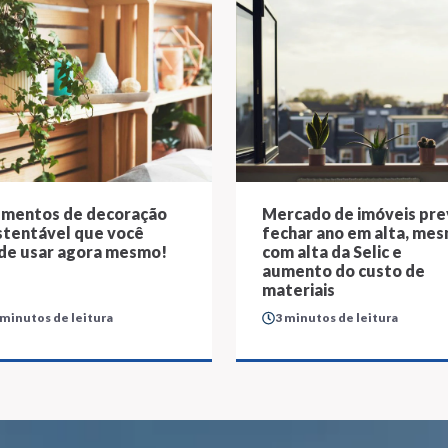
ementos de decoração
Mercado de imóveis pr
stentável que você
fechar ano em alta, me
de usar agora mesmo!
com alta da Selic e
aumento do custo de
materiais
 minutos de leitura
3 minutos de leitura