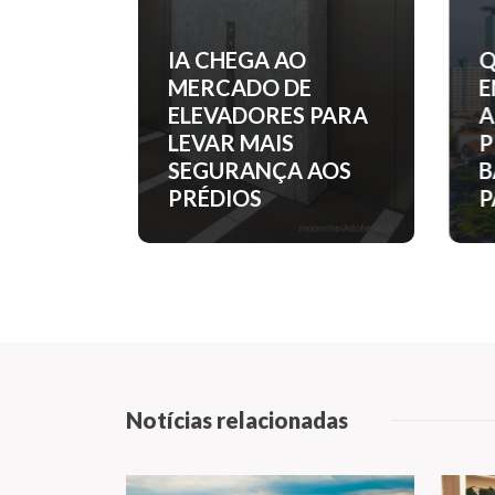
ANHAM
IA CHEGA AO
Q
MERCADO DE
E
ELEVADORES PARA
A
 COM
LEVAR MAIS
P
EM
SEGURANÇA AOS
B
PRÉDIOS
P
Notícias relacionadas