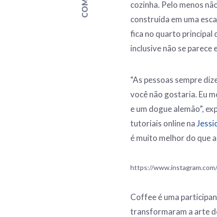
cozinha. Pelo menos não
construída em uma escal
fica no quarto principa
inclusive não se parece 
“As pessoas sempre dize
você não gostaria. Eu 
e um dogue alemão”, exp
tutoriais online na
Jessi
é muito melhor do que a
https://www.instagram.co
Coffee é uma participa
transformaram a arte de