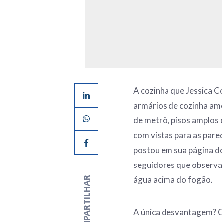
A cozinha que Jessica C
armários de cozinha am
de metrô, pisos amplos 
com vistas para as pared
postou em sua página 
seguidores que observa
água acima do fogão.
COMPARTILHAR
A única desvantagem? C