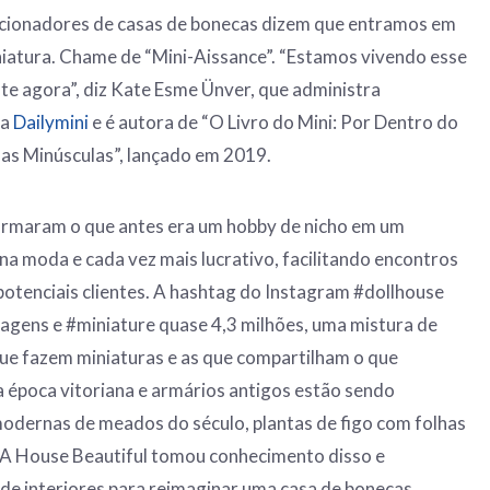
lecionadores de casas de bonecas dizem que entramos em
iatura. Chame de “Mini-Aissance”. “Estamos vivendo esse
e agora”, diz Kate Esme Ünver, que administra
na
Dailymini
e é autora de “O Livro do Mini: Por Dentro do
s Minúsculas”, lançado em 2019.
rmaram o que antes era um hobby de nicho em um
a moda e cada vez mais lucrativo, facilitando encontros
 potenciais clientes. A hashtag do Instagram #dollhouse
agens e #miniature quase 4,3 milhões, uma mistura de
ue fazem miniaturas e as que compartilham o que
 época vitoriana e armários antigos estão sendo
odernas de meados do século, plantas de figo com folhas
ik. A House Beautiful tomou conhecimento disso e
de interiores para reimaginar uma casa de bonecas