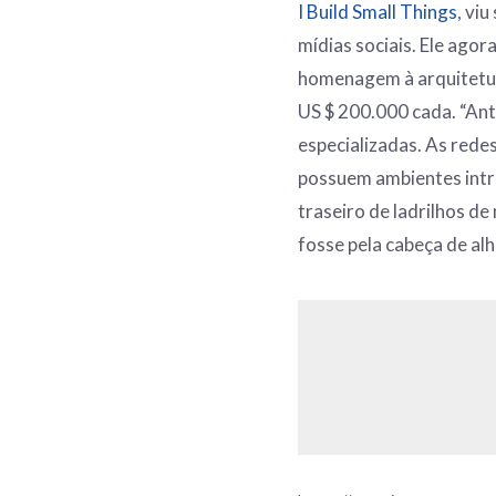
I Build Small Things
, vi
mídias sociais. Ele ago
homenagem à arquitetur
US $ 200.000 cada. “Ant
especializadas. As rede
possuem ambientes intr
traseiro de ladrilhos d
fosse pela cabeça de al