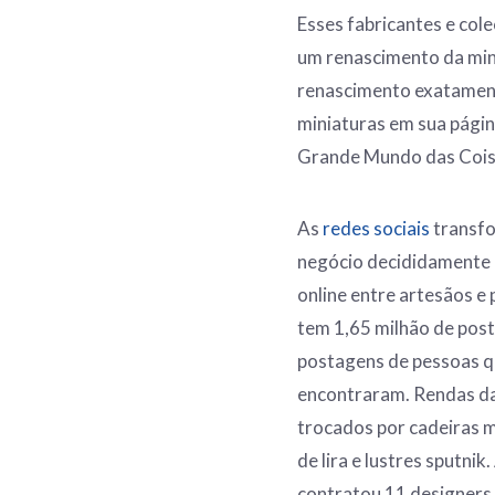
Esses fabricantes e co
um renascimento da min
renascimento exatament
miniaturas em sua pági
Grande Mundo das Coisa
As
redes sociais
transfo
negócio decididamente n
online entre artesãos e
tem 1,65 milhão de post
postagens de pessoas q
encontraram. Rendas da
trocados por cadeiras m
de lira e lustres sputn
contratou 11 designers 