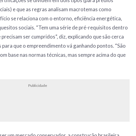
ertificações se dividem em dois tipos (para prédios
nciais) e que as regras analisam macrotemas como
fício se relaciona com o entorno, eficiência energética,
quesitos sociais. “Tem uma série de pré-requisitos dentro
recisam ser cumpridos”, diz, explicando que são cerca
as para que o empreendimento vá ganhando pontos. “São
m base nas normas técnicas, mas sempre acima do que
Publicidade
e ser um mercado conservador, a construção brasileira