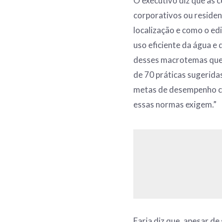
O executivo diz que as c
corporativos ou reside
localização e como o edi
uso eficiente da água e 
desses macrotemas que p
de 70 práticas sugerid
metas de desempenho co
essas normas exigem.”
Faria diz que, apesar d