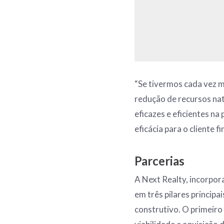
“Se tivermos cada vez m
redução de recursos na
eficazes e eficientes n
eficácia para o cliente 
Parcerias
A Next Realty, incorpor
em três pilares princip
construtivo. O primeir