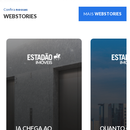
Confira
nossas
MAIS
WEBSTORIES
WEBSTORIES
IA CHEGA AO
QUANTO C