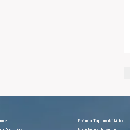
ome
Prêmio Top Imobiliário
is Notícias
Entidades do Setor