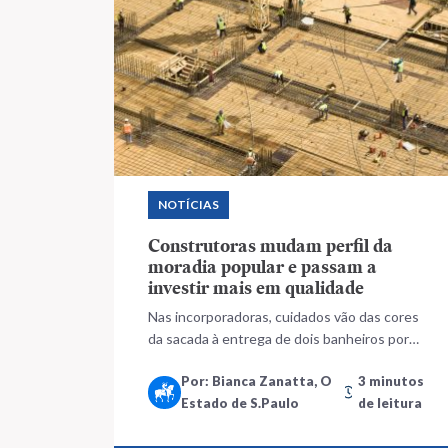
NOTÍCIAS
Construtoras mudam perfil da
moradia popular e passam a
investir mais em qualidade
Nas incorporadoras, cuidados vão das cores
da sacada à entrega de dois banheiros por
unidade; piscina, academia e playground para
Por: Bianca Zanatta, O
3 minutos
as crianças também estão inclusos
Estado de S.Paulo
de leitura