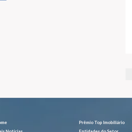
ome
Prêmio Top Imobiliário
is Notícias
Entidades do Setor