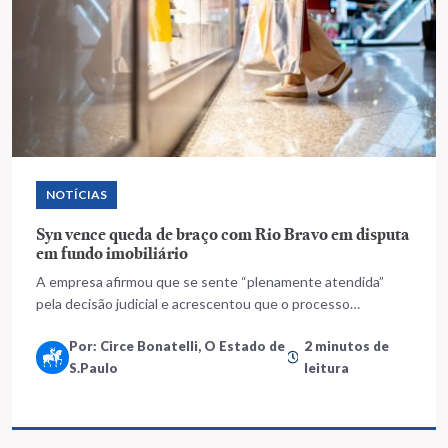
NOTÍCIAS
Syn vence queda de braço com Rio Bravo em disputa
em fundo imobiliário
A empresa afirmou que se sente “plenamente atendida”
pela decisão judicial e acrescentou que o processo
“estancou os danos já causados ao fundo e a todos os
Por: Circe Bonatelli, O Estado de
2 minutos de
cotistas”
S.Paulo
leitura