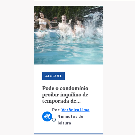
ALUGUEL
Pode o condomínio
proibir inquilino de
temporada de
frequentar as áreas
Por:
Verônica Lima
de lazer?
4 minutos de
leitura