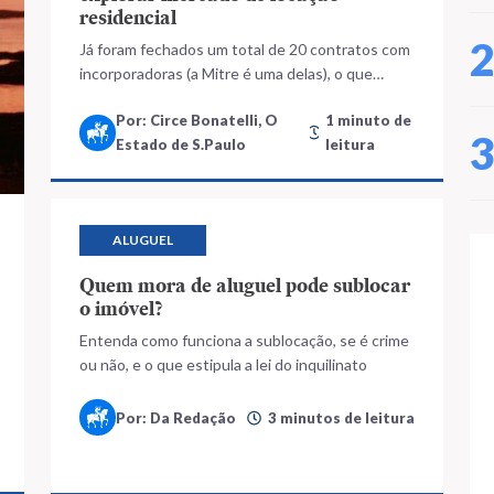
residencial
Já foram fechados um total de 20 contratos com
incorporadoras (a Mitre é uma delas), o que
representa 5 mil unidades a serem lançadas nos
Por: Circe Bonatelli, O
1 minuto de
próximos dois a três anos.
Estado de S.Paulo
leitura
ALUGUEL
Quem mora de aluguel pode sublocar
o imóvel?
Entenda como funciona a sublocação, se é crime
ou não, e o que estipula a lei do inquilinato
Por: Da Redação
3 minutos de leitura