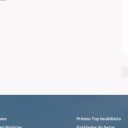
ome
Prêmio Top Imobiliário
is Notícias
Entidades do Setor