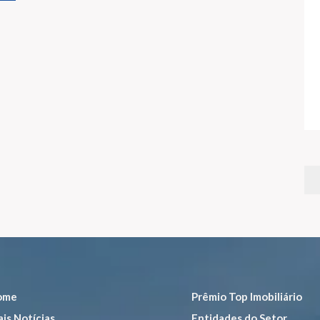
ome
Prêmio Top Imobiliário
is Notícias
Entidades do Setor