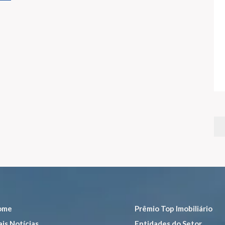
ome
Prêmio Top Imobiliário
is Notícias
Entidades do Setor