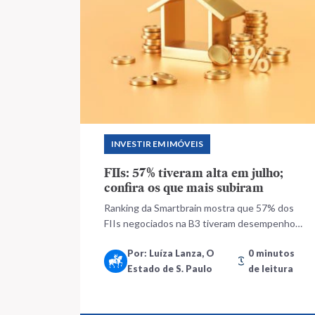
INVESTIR EM IMÓVEIS
FIIs: 57% tiveram alta em julho;
confira os que mais subiram
Ranking da Smartbrain mostra que 57% dos
FIIs negociados na B3 tiveram desempenho
positivo no mês
Por: Luíza Lanza, O
0 minutos
Estado de S. Paulo
de leitura