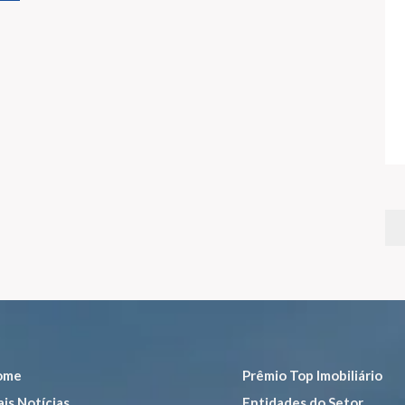
ome
Prêmio Top Imobiliário
is Notícias
Entidades do Setor