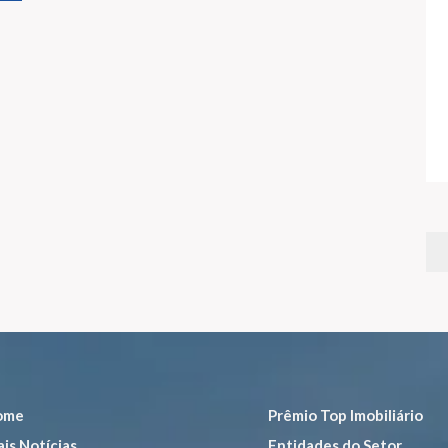
ome
Prêmio Top Imobiliário
is Notícias
Entidades do Setor