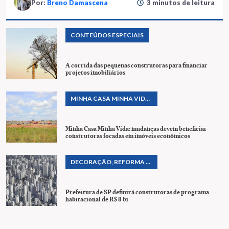
Por:
Breno Damascena
3 minutos de leitura
CONTEÚDOS ESPECIAIS
A corrida das pequenas construtoras para financiar
projetos imobiliários
MINHA CASA MINHA VIDA
& PROGRAMAS
HABITACIONAIS
Minha Casa Minha Vida: mudanças devem beneficiar
construtoras focadas em imóveis econômicos
DECORAÇÃO, REFORMA E
CONSTRUÇÃO
Prefeitura de SP definirá construtoras de programa
habitacional de R$ 8 bi