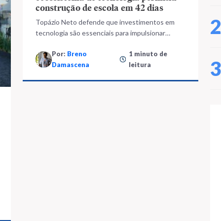
construção de escola em 42 dias
Topázio Neto defende que investimentos em
tecnologia são essenciais para impulsionar
empreendedorismo e avanços na capital
Por:
Breno
1 minuto de
Damascena
leitura