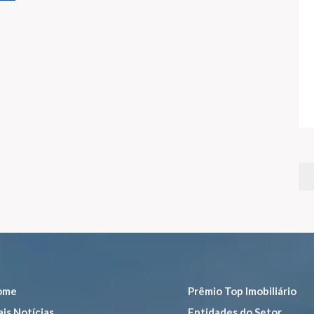
ome
Prêmio Top Imobiliário
is Notícias
Entidades do Setor