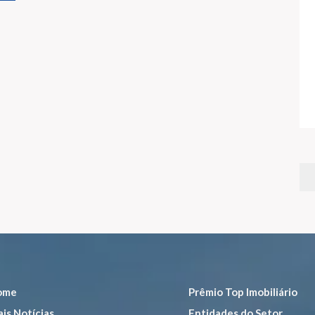
ome
Prêmio Top Imobiliário
is Notícias
Entidades do Setor