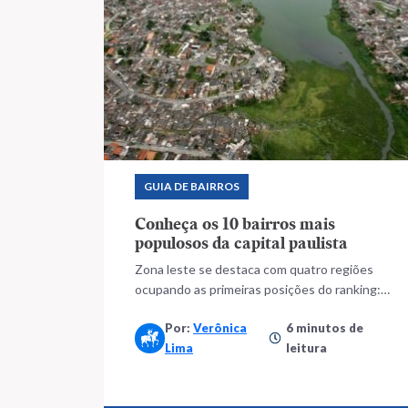
GUIA DE BAIRROS
Conheça os 10 bairros mais
populosos da capital paulista
Zona leste se destaca com quatro regiões
ocupando as primeiras posições do ranking:
Cidade Tiradentes (1° lugar), Cocaia (2°),
Por:
Verônica
6 minutos de
Grajaú (3°) e Jardim Miriam (5°)
Lima
leitura