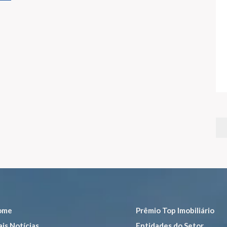
ome
Prêmio Top Imobiliário
is Notícias
Entidades do Setor